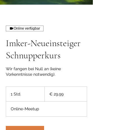
Online verfügbar
Imker-Neueinsteiger
Schnupperkurs
Wir fangen bei Null an (keine
Vorkenntnisse notwendig).
29,99
Euro
1 Std.
1
€ 29,99
S
t
Online-Meetup
d