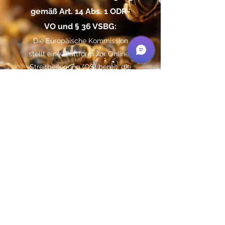
gemäß Art. 14 Abs. 1 ODR-
VO und § 36 VSBG:
Die Europäische Kommission
stellt eine Plattform zur Online-
Streitbeilegung (OS) bereit, die
du
unter
https://ec.europa.eu/consu
mers/odr
findest. Zur Teilnahme
an einem
Streitbeilegungsverfahren vor
einer
Verbraucherschlichtungsstelle
sind wir nicht verpflichtet und
nicht bereit.