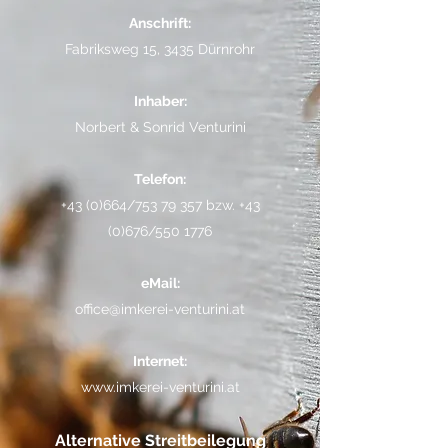
Anschrift:
Fabriksweg 15, 3435 Dürnrohr
Inhaber:
Norbert & Sonrid Venturini
Telefon:
+43 (0)664/753 79 357 bzw. +43
(0)676/550 1776
eMail:
office@imkerei-venturini.at
Internet:
www.imkerei-venturini.at
Alternative Streitbeilegung