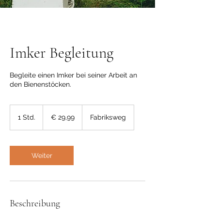
Imker Begleitung
Begleite einen Imker bei seiner Arbeit an
den Bienenstöcken.
29,99
Euro
1 Std.
1
€ 29,99
Fabriksweg
S
t
d
Weiter
Beschreibung