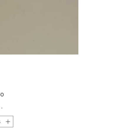
Preis
50
*