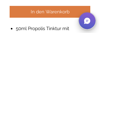
In den Warenkorb
50ml Propolis Tinktur mit
nachhaltig gewonnenem Propolis
aus kontrolliert biologischer
Imkerei
Eine kontrollierte Herstellung und
laufende Labor Analysen sorgen
für ein ausgesprochen
hochwertiges Naturprodukt
Nachhaltige Verpackung aus
Braunglas
inkl. MwSt. zzgl. Versandkosten
©2026 BIO-Imkerei Venturini |
Impressum
|
Zertifikate
|
Datenschutzerklärung
|
Newsletter